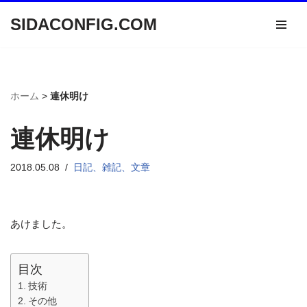
SIDACONFIG.COM
コ
ン
テ
ン
ホーム
>
連休明け
ツ
へ
連休明け
ス
キ
ッ
2018.05.08
日記、雑記、文章
プ
あけました。
目次
技術
その他