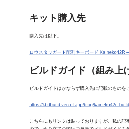
キット購入先
購入先は以下。
ロウスタッガード配列キーボード Kaineko42R – Dar
ビルドガイド（組み上
ビルドガイドはかならず購入先に記載のものを
https://kbdbuild.vercel.app/blog/kaineko42r_buil
こちらにもリンクは貼っておりますが、私の記
ので、組み立ての際はご自身でビルドガイドを