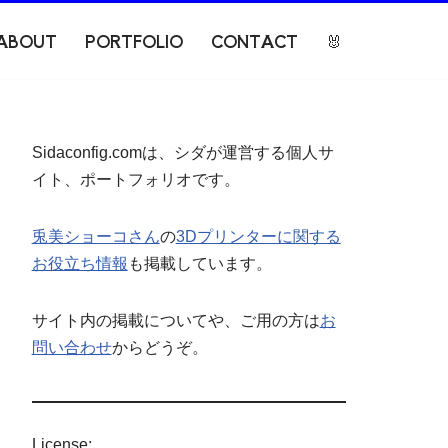
ABOUT
PORTFOLIO
CONTACT
🐰
Sidaconfig.comは、シダが運営する個人サ
イト、ポートフォリオです。
兎美ショーコさん
の
3Dプリンターに関する
お役立ち情報
も掲載しています。
サイト内の掲載についてや、ご用の方は
お
問い合わせ
からどうぞ。
License: