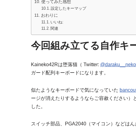
使ってみた感想
設定したキーマップ
おわりに
いいね:
関連
今回組み立てる自作キ
Kaineko42Rは堕落猫（ Twitter:
@daraku__neko
ガード配列キーボードになります。
似たようなキーボードで気になっていた
bancouv
ージが消えたりするようならご容赦ください）
した。
スイッチ部品、PGA2040（マイコン）などは