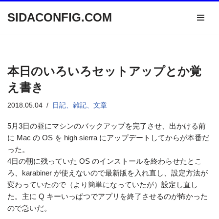
SIDACONFIG.COM
コ
ン
テ
ン
本日のいろいろセットアップとか覚
ツ
へ
え書き
ス
2018.05.04
日記、雑記、文章
キ
ッ
5月3日の昼にマシンのバックアップを完了させ、出かける前
プ
に Mac の OS を high sierra にアップデートしてからが本番だ
った。
4日の朝に残っていた OS のインストールを終わらせたとこ
ろ、karabiner が使えないので最新版を入れ直し、設定方法が
変わっていたので（より簡単になっていたが）設定し直し
た。主に Q キーいっぱつでアプリを終了させるのが怖かった
ので急いだ。