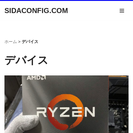
SIDACONFIG.COM
コ
ン
テ
ン
ホーム
>
デバイス
ツ
へ
デバイス
ス
キ
ッ
プ