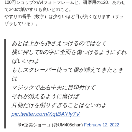
100円ショップのA4フォトフレームと、研磨用の120、あわせ
て240の紙やすりも良いとのこと。
やすりの番手（数字）は少ないほど目が荒くなります（ザラ
ザラしている）。
あとは上から押さえつけるのではなく
横に押して8の字に全面を傷つけるようにすれ
ばいいわよ
もしスクレーパー使って傷が増えてきたとき
は
マジックで左右中央に目印付けて
それが消えるように磨けば
片側だけを削りすぎることはないわよ
pic.twitter.com/XqtBAYIy7V
— 🐰♥兎美ショーコ (@UM405chan)
February 12, 2022