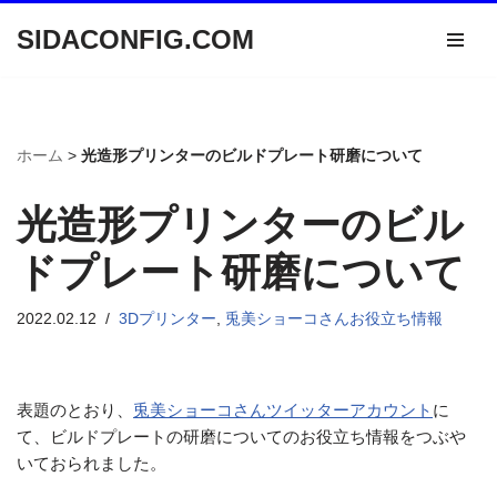
SIDACONFIG.COM
コ
ン
テ
ン
ホーム
>
光造形プリンターのビルドプレート研磨について
ツ
へ
光造形プリンターのビル
ス
キ
ドプレート研磨について
ッ
プ
2022.02.12
3Dプリンター
,
兎美ショーコさんお役立ち情報
表題のとおり、
兎美ショーコさんツイッターアカウント
に
て、ビルドプレートの研磨についてのお役立ち情報をつぶや
いておられました。