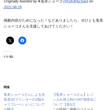
Originally tweeted by ♥兎美ショーコ (
@SK405chan
) on
2021.08.18
.
掲載内容がためになった！などありましたら、ぜひとも兎美
ショーコさんを支援してあげてください！
いいね:
関連
兎美ショーコさんによる光
【兎美ショーコさん】レジ
造形3DプリンターのZ軸キ
ン入れ替え時のVAT清掃法に
ャリブレーションについて
ついて【直伝】
の解説
この投稿に掲載のツイート