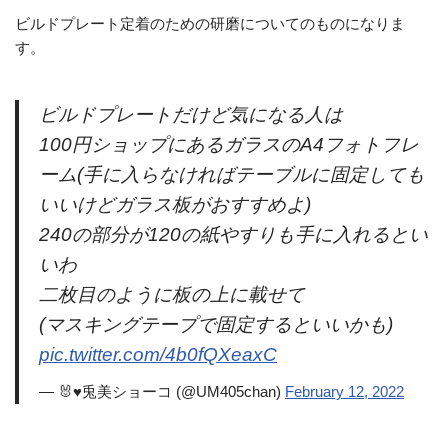
ビルドプレート定着のための研磨についてのものになりま
す。
ビルドプレートだけど気になる人は
100円ショップにあるガラスのA4フォトフレ
ーム(手に入らなければテーブルに固定しても
いいけどガラス板がおすすめよ)
240の部分が120の紙やすりも手に入れるとい
いわ
二枚目のように板の上に載せて
(マスキングテープで固定するといいかも)
pic.twitter.com/4b0fQXeaxC
— 🐰♥兎美ショーコ (@UM405chan)
February 12, 2022